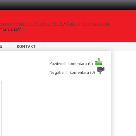
rbanico
/
Knjižara u Subotici * Stil B
/
Vrata sigurnosna i sobna
* Crni Džo*/
G
KONTAKT
Pozitivnih komentara (0)
Negativnih komentara (0)