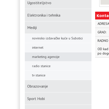
Ugostiteljstvo
Elektronika i tehnika
Konta
ADRESA
Mediji
GRAD:
novinsko izdavačke kuće u Subotici
RADNO
internet
OD kad
po dogo
marketing agencije
radio stanice
tv stanice
Obrazovanje
Sport Hobi