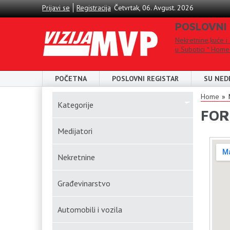
Skip to main content
Prijavi se
Registracija
Četvrtak, 06. Avgust. 2026
POSLOVNI
Nekretnine,kuće i
u Subotici * Home
POČETNA
POSLOVNI REGISTAR
SU NED
You
Home
Kаtegorije
FOR
Medijatori
Nekretnine
Građevinarstvo
Automobili i vozila