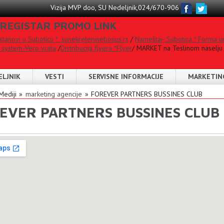
Vizija MVP doo, SU Nedeljnik,024/670-906
 REGISTAR PROMO LINK
 stanovi u Suboticu * sunekreteninebonus.rs
/
Nameštaj- Subotica * Forma u
 system-Vero vrata
/
Distribucija flyera *Flyer
/ MARKET na Teslinom naselju 
ELJNIK
VESTI
SERVISNE INFORMACIJE
MARKETIN
 are here
Mediji
marketing agencije
FOREVER PARTNERS BUSSINES CLUB
EVER PARTNERS BUSSINES CLUB