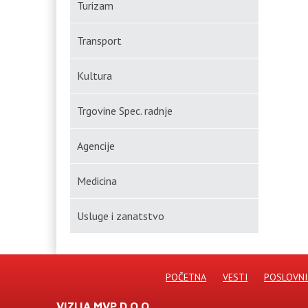
Turizam
Transport
Kultura
Trgovine Spec. radnje
Agencije
Medicina
Usluge i zanatstvo
POČETNA
VESTI
POSLOVNI
VIZIJA MVP D.O.O.