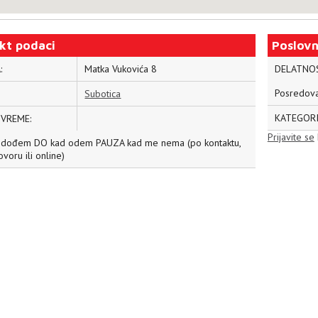
kt podaci
Poslovn
:
Matka Vukovića 8
DELATNO
Posredova
Subotica
KATEGORI
 VREME:
Prijavite se
 dođem DO kad odem PAUZA kad me nema (po kontaktu,
voru ili online)