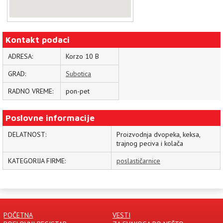
Kontakt podaci
ADRESA:
Korzo 10 B
GRAD:
Subotica
RADNO VREME:
pon-pet
Poslovne informacije
DELATNOST:
Proizvodnja dvopeka, keksa,
trajnog peciva i kolača
KATEGORIJA FIRME:
poslastičarnice
POČETNA
VESTI