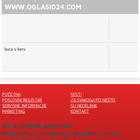
WWW.OGLASI024.COM
kuca u keru
POČETNA
VESTI
POSLOVNI REGISTAR
ZA SVAKOGA PO NEŠTO
SERVISNE INFORMACIJE
SU NEDELJNIK
MARKETING
KONTAKT
SU Nedeljnik,pouzdani
majstori,domaćinstvo,građevinarstvo,