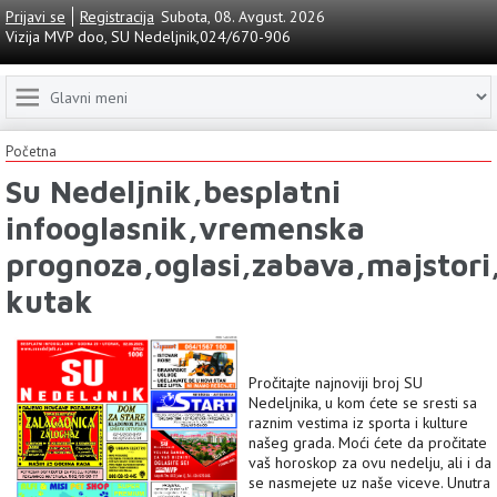
Prijavi se
Registracija
Subota, 08. Avgust. 2026
Vizija MVP doo, SU Nedeljnik,024/670-906
Početna
Su Nedeljnik,besplatni
infooglasnik,vremenska
prognoza,oglasi,zabava,majstori,
kutak
Pročitajte najnoviji broj SU
Nedeljnika, u kom ćete se sresti sa
raznim vestima iz sporta i kulture
našeg grada. Moći ćete da pročitate
vaš horoskop za ovu nedelju, ali i da
se nasmejete uz naše viceve. Unutra