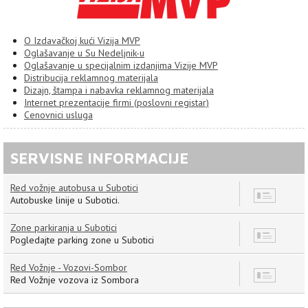
O Izdavačkoj kući Vizija MVP
Oglašavanje u Su Nedeljnik-u
Oglašavanje u specijalnim izdanjima Vizije MVP
Distribucija reklamnog materijala
Dizajn, štampa i nabavka reklamnog materijala
Internet prezentacije firmi (poslovni registar)
Cenovnici usluga
SERVISNE INFORMACIJE
Red vožnje autobusa u Subotici
8
Autobuske linije u Subotici.
Zone parkiranja u Subotici
7
Pogledajte parking zone u Subotici
Red Vožnje - Vozovi-Sombor
12
Red Vožnje vozova iz Sombora