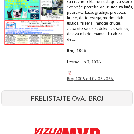
su i razne reklame i usluge za skoro
sve vaše potrebe od usluga za kuću,
popravku kuće, gradnju, prevoza,
hrane, do televizija, medicinskih
usluga, frizera i mnoge druge.
Zabavite se uz sudoku i ukršetnicu,
dok za mlađe imamo i kutak za
decu.
Broj:
1006
Utorak, Jun 2, 2026
Broj 1006 od 02.06.2026.
PRELISTAJTE OVAJ BROJ