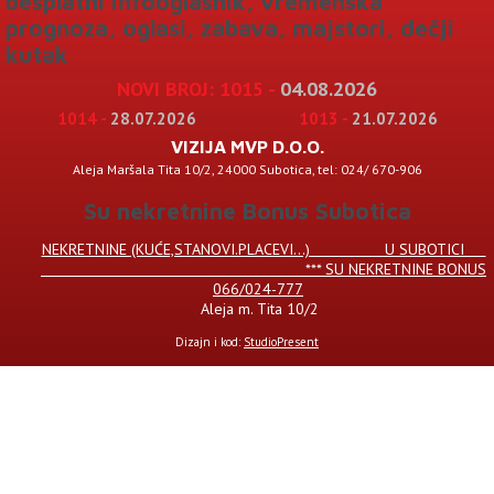
besplatni infooglasnik, vremenska
prognoza, oglasi, zabava, majstori, dečji
kutak
1015 -
04.08.2026
1014 -
28.07.2026
1013 -
21.07.2026
VIZIJA MVP D.O.O.
Aleja Maršala Tita 10/2, 24000 Subotica, tel: 024/ 670-906
Su nekretnine Bonus Subotica
NEKRETNINE (KUĆE,STANOVI.PLACEVI...) U SUBOTICI
*** SU NEKRETNINE BONUS
066/024-777
Aleja m. Tita 10/2
Dizajn i kod:
StudioPresent