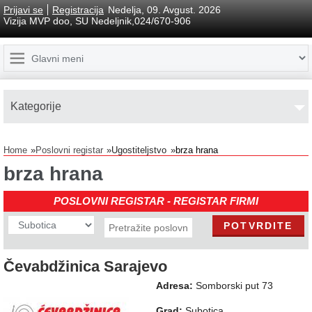
Prijavi se
Registracija
Nedelja, 09. Avgust. 2026
Vizija MVP doo, SU Nedeljnik,024/670-906
Kаtegorije
Home
Poslovni registar
Ugostiteljstvo
brza hrana
brza hrana
POSLOVNI REGISTAR - REGISTAR FIRMI
Čevabdžinica Sarajevo
Adresa:
Somborski put 73
Grad:
Subotica