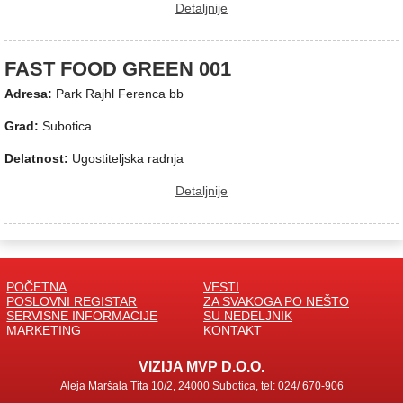
Detaljnije
FAST FOOD GREEN 001
Adresa:
Park Rajhl Ferenca bb
Grad:
Subotica
Delatnost:
Ugostiteljska radnja
Detaljnije
POČETNA
VESTI
POSLOVNI REGISTAR
ZA SVAKOGA PO NEŠTO
SERVISNE INFORMACIJE
SU NEDELJNIK
MARKETING
KONTAKT
VIZIJA MVP D.O.O.
Aleja Maršala Tita 10/2, 24000 Subotica, tel: 024/ 670-906