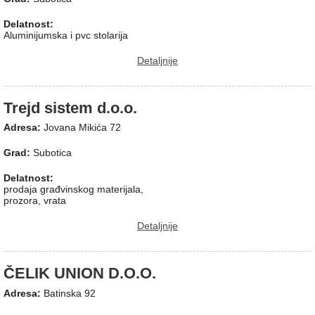
Delatnost:
Aluminijumska i pvc stolarija
Detaljnije
Trejd sistem d.o.o.
Adresa:
Jovana Mikića 72
Grad:
Subotica
Delatnost:
prodaja građvinskog materijala,
prozora, vrata
Detaljnije
ČELIK UNION D.O.O.
Adresa:
Batinska 92