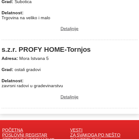
Grad:
Subotica
Delatnost:
Trgovina na veliko i malo
Detaljnije
s.z.r. PROFY HOME-Tornjos
Adresa:
Mora Istvana 5
Grad:
ostali gradovi
Delatnost:
zavrsni radovi u gradevinarstvu
Detaljnije
POČETNA
VESTI
POSLOVNI REGISTAR
ZA SVAKOGA PO NEŠTO