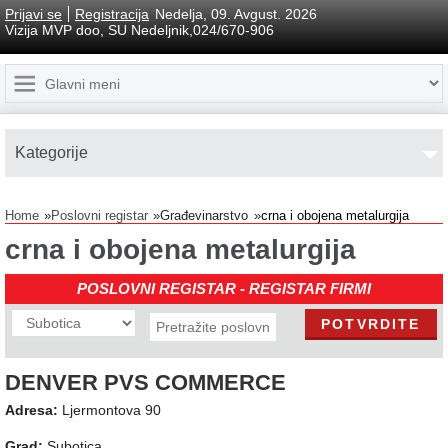
Prijavi se
Registracija
Nedelja, 09. Avgust. 2026
Vizija MVP doo, SU Nedeljnik,024/670-906
Kаtegorije
Home
Poslovni registar
Građevinarstvo
crna i obojena metalurgija
crna i obojena metalurgija
POSLOVNI REGISTAR - REGISTAR FIRMI
DENVER PVS COMMERCE
Adresa:
Ljermontova 90
Grad:
Subotica