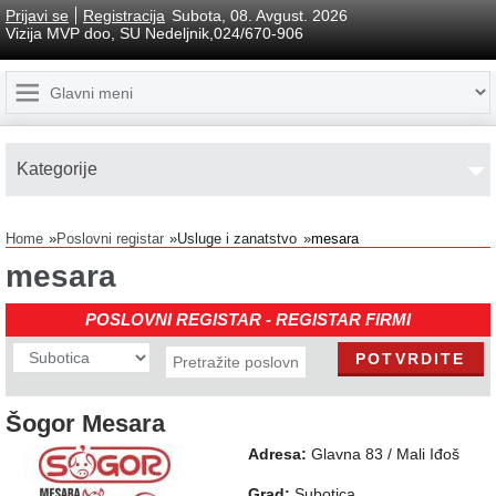
Prijavi se
Registracija
Subota, 08. Avgust. 2026
Vizija MVP doo, SU Nedeljnik,024/670-906
Kаtegorije
Home
Poslovni registar
Usluge i zanatstvo
mesara
mesara
POSLOVNI REGISTAR - REGISTAR FIRMI
Šogor Mesara
Adresa:
Glavna 83 / Mali Iđoš
Grad:
Subotica