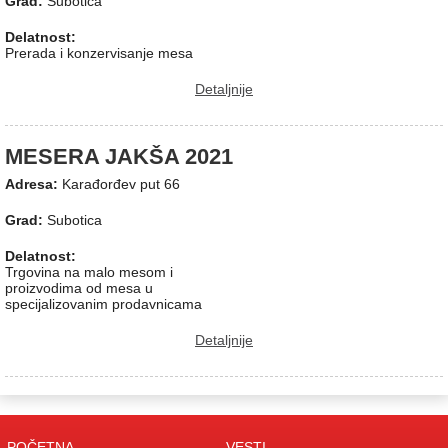
Grad:
Subotica
Delatnost:
Prerada i konzervisanje mesa
Detaljnije
MESERA JAKŠA 2021
Adresa:
Karađorđev put 66
Grad:
Subotica
Delatnost:
Trgovina na malo mesom i
proizvodima od mesa u
specijalizovanim prodavnicama
Detaljnije
POČETNA
VESTI