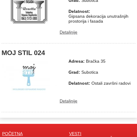
Grad:
Subotica
Delatnost:
Gipsana dekoracija unutrašnjih
prostorija i fasada
Detaljnije
MOJ STIL 024
Adresa:
Bračka 35
Grad:
Subotica
Delatnost:
Ostali završni radovi
Detaljnije
POČETNA
VESTI