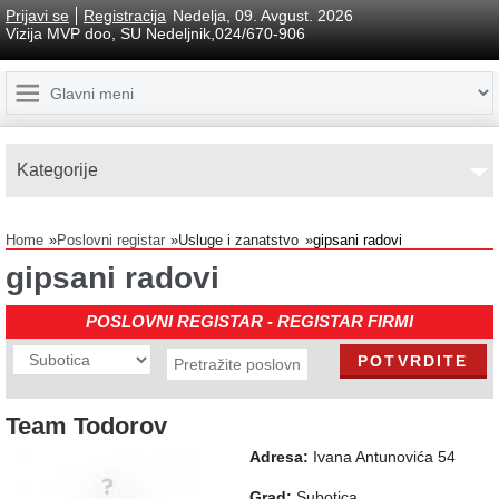
Prijavi se
Registracija
Nedelja, 09. Avgust. 2026
Vizija MVP doo, SU Nedeljnik,024/670-906
Kаtegorije
Home
Poslovni registar
Usluge i zanatstvo
gipsani radovi
gipsani radovi
POSLOVNI REGISTAR - REGISTAR FIRMI
Team Todorov
Adresa:
Ivana Antunovića 54
Grad:
Subotica