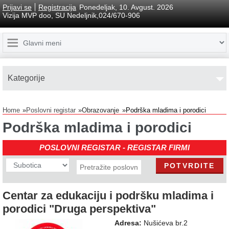
Prijavi se
Registracija
Ponedeljak, 10. Avgust. 2026
Vizija MVP doo, SU Nedeljnik,024/670-906
Kаtegorije
Home
Poslovni registar
Obrazovanje
Podrška mladima i porodici
Podrška mladima i porodici
POSLOVNI REGISTAR - REGISTAR FIRMI
Centar za edukaciju i podršku mladima i
porodici "Druga perspektiva"
Adresa:
Nušićeva br.2