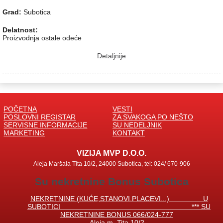
Grad:
Subotica
Delatnost:
Proizvodnja ostale odeće
Detaljnije
POČETNA
VESTI
POSLOVNI REGISTAR
ZA SVAKOGA PO NEŠTO
SERVISNE INFORMACIJE
SU NEDELJNIK
MARKETING
KONTAKT
VIZIJA MVP D.O.O.
Aleja Maršala Tita 10/2, 24000 Subotica, tel: 024/ 670-906
Su nekretnine Bonus Subotica
NEKRETNINE (KUĆE,STANOVI.PLACEVI...) U
SUBOTICI *** SU
NEKRETNINE BONUS 066/024-777
Aleja m. Tita 10/2