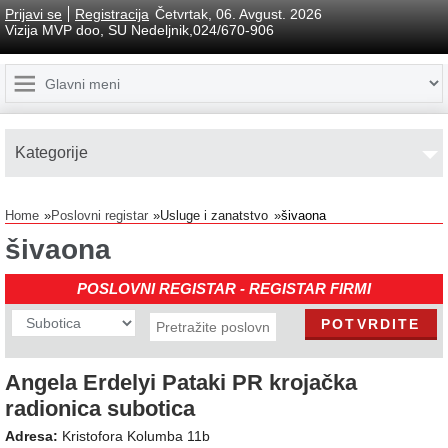
Prijavi se
Registracija
Četvrtak, 06. Avgust. 2026
Vizija MVP doo, SU Nedeljnik,024/670-906
Kаtegorije
Home
Poslovni registar
Usluge i zanatstvo
šivaona
šivaona
POSLOVNI REGISTAR - REGISTAR FIRMI
Angela Erdelyi Pataki PR krojačka
radionica subotica
Adresa:
Kristofora Kolumba 11b